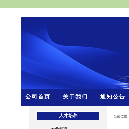
公司首页
关于我们
通知公告
人才培养
当前位置: